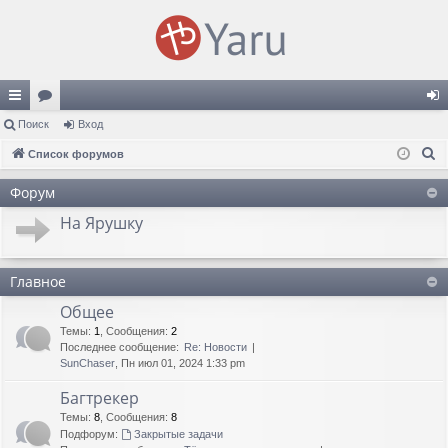
с
Поиск
ор
Вход
хо
П
ы
Список форумов
ум
д
о
лк
ы
Форум
и
и
На Ярушку
с
к
Главное
Общее
Темы
:
1
,
Сообщения
:
2
Последнее сообщение:
Re: Новости
SunChaser
, Пн июл 01, 2024 1:33 pm
Багтрекер
Темы
:
8
,
Сообщения
:
8
Подфорум:
Закрытые задачи