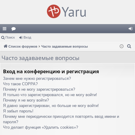
с
Поиск
ор
Вход
хо
П
ы
Список форумов
ум
Часто задаваемые вопросы
д
о
лк
ы
Часто задаваемые вопросы
и
и
с
Вход на конференцию и регистрация
к
Зачем мне нужно регистрироваться?
Что такое COPPA?
Почему я не могу зарегистрироваться?
Я только что зарегистрировался, но не могу войти!
Почему я не могу войти?
Я давно зарегистрирован, но больше не могу войти!
Я забыл пароль!
Почему мне периодически приходится повторять ввод имени и
пароля?
Что делает функция «Удалить cookies»?