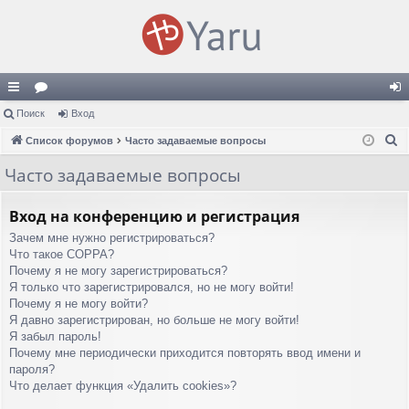
с
Поиск
ор
Вход
хо
П
ы
Список форумов
ум
Часто задаваемые вопросы
д
о
лк
ы
Часто задаваемые вопросы
и
и
с
Вход на конференцию и регистрация
к
Зачем мне нужно регистрироваться?
Что такое COPPA?
Почему я не могу зарегистрироваться?
Я только что зарегистрировался, но не могу войти!
Почему я не могу войти?
Я давно зарегистрирован, но больше не могу войти!
Я забыл пароль!
Почему мне периодически приходится повторять ввод имени и
пароля?
Что делает функция «Удалить cookies»?