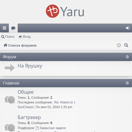
с
Поиск
ор
Вход
хо
П
ы
Список форумов
ум
д
о
лк
ы
Форум
и
и
На Ярушку
с
к
Главное
Общее
Темы
:
1
,
Сообщения
:
2
Последнее сообщение:
Re: Новости
SunChaser
, Пн июл 01, 2024 1:33 pm
Багтрекер
Темы
:
8
,
Сообщения
:
8
Подфорум:
Закрытые задачи