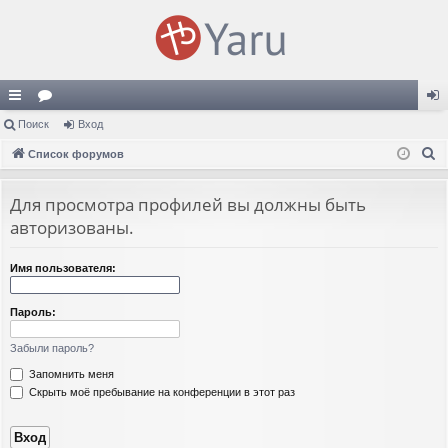
с
Поиск
ор
Вход
хо
П
ы
Список форумов
ум
д
о
лк
ы
и
Для просмотра профилей вы должны быть
и
с
авторизованы.
к
Имя пользователя:
Пароль:
Забыли пароль?
Запомнить меня
Скрыть моё пребывание на конференции в этот раз