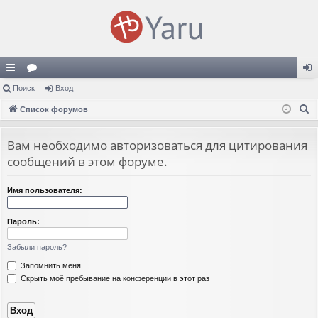
с
Поиск
ор
Вход
хо
П
ы
Список форумов
ум
д
о
лк
ы
и
Вам необходимо авторизоваться для цитирования
и
с
сообщений в этом форуме.
к
Имя пользователя:
Пароль:
Забыли пароль?
Запомнить меня
Скрыть моё пребывание на конференции в этот раз