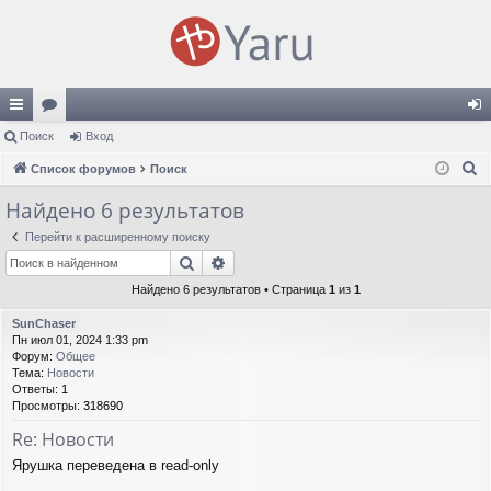
с
Поиск
ор
Вход
хо
П
ы
Список форумов
ум
Поиск
д
о
лк
ы
Найдено 6 результатов
и
и
Перейти к расширенному поиску
с
Поиск
Расширенный поиск
к
Найдено 6 результатов • Страница
1
из
1
SunChaser
Пн июл 01, 2024 1:33 pm
Форум:
Общее
Тема:
Новости
Ответы:
1
Просмотры:
318690
Re: Новости
Ярушка переведена в read-only