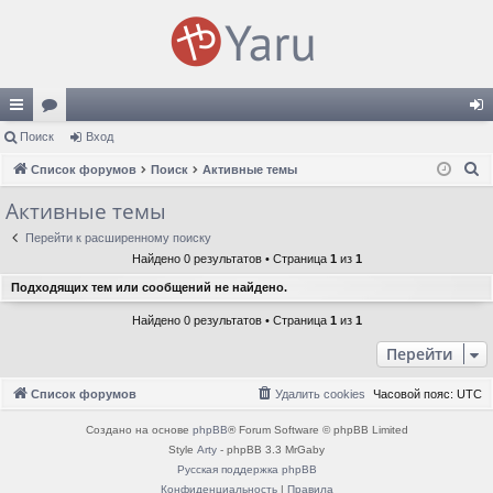
с
Поиск
ор
Вход
хо
П
ы
Список форумов
ум
Поиск
Активные темы
д
о
лк
ы
Активные темы
и
и
Перейти к расширенному поиску
с
Найдено 0 результатов • Страница
1
из
1
к
Подходящих тем или сообщений не найдено.
Найдено 0 результатов • Страница
1
из
1
Перейти
Список форумов
Удалить cookies
Часовой пояс:
UTC
Создано на основе
phpBB
® Forum Software © phpBB Limited
Style
Arty
- phpBB 3.3 MrGaby
Русская поддержка phpBB
Конфиденциальность
|
Правила