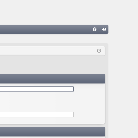
С
FA
хо
Q
д