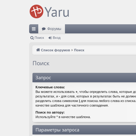
Форумы
с
Поиск
Вход
ы
Список форумов
Поиск
лк
Поиск
и
Запрос
Ключевые слова:
Вы можете использовать
+
, чтобы определить слова, которые д
результатах, и
-
для слов, которых в результатах быть не должн
разделить слова символом
|
для поиска любого слова из списк
качестве шаблона для частичного совпадения.
Поиск по автору:
Используйте * в качестве шаблона.
Параметры запроса