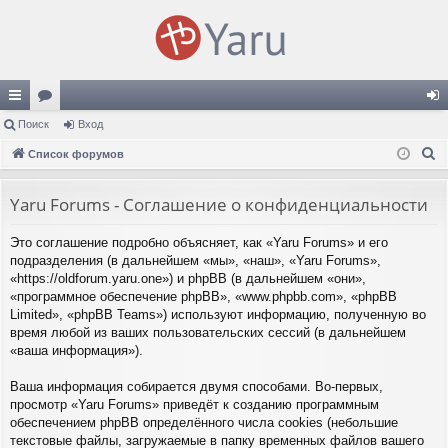
с
Поиск
ор
Вход
хо
П
ы
Список форумов
ум
д
о
лк
ы
и
Yaru Forums - Соглашение о конфиденциальности
и
с
Это соглашение подробно объясняет, как «Yaru Forums» и его
к
подразделения (в дальнейшем «мы», «наш», «Yaru Forums»,
«https://oldforum.yaru.one») и phpBB (в дальнейшем «они»,
«программное обеспечение phpBB», «www.phpbb.com», «phpBB
Limited», «phpBB Teams») используют информацию, полученную во
время любой из ваших пользовательских сессий (в дальнейшем
«ваша информация»).
Ваша информация собирается двумя способами. Во-первых,
просмотр «Yaru Forums» приведёт к созданию программным
обеспечением phpBB определённого числа cookies (небольшие
текстовые файлы, загружаемые в папку временных файлов вашего