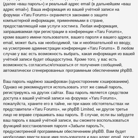
(далее «ваш пароль») и реальный адрес email (в дальнейшем «ваш
адрес email»). Ваша информация из вашей учётной записи на
форумах «Yaru Forums» охраняется законами о защите
компьютерной информации, применяемыми в стране,
предоставляющей нам услуги хостинга. Любая информация,
запрашиваемая при регистрации в конференции «Yaru Forums»,
кроме вашего имени пользователя, вашего пароля и вашего адреса
email, может быть как необходимой, так и необязательной ко вводу,
на усмотрение администрации конференции «Yaru Forums». В любом
случае у вас есть возможность выбрать, какая информация из вашей
учётной записи будет общедоступна. Кроме того, у вас есть
возможность согласиться/отказаться от получения сообщений,
автоматически сгенерированных программным обеспечением phpBB.
Ваш пароль надёжно зашифрован (односторонним хэшированием).
Однако не рекомендуется использовать этот же самый пароль,
регистрируясь на других сайтах. Ваш пароль является средством
доступа к вашей учётной записи на форумах «Yaru Forums»,
пожалуйста, храните его в тайне, ни при каких обстоятельствах ни
представители «Yaru Forums», ни phpBB Limited, ни другое третье
лицо не вправе спрашивать ваш пароль. В случае, если вы забудете
ваш пароль к вашей учётной записи, вы сможете воспользоваться
функцией восстановления пароля «Забыли пароль?»,
предусмотренной программным обеспечением phpBB. Вам будет
необходимо ввести ваше имя пользователя и ваш адрес email, после