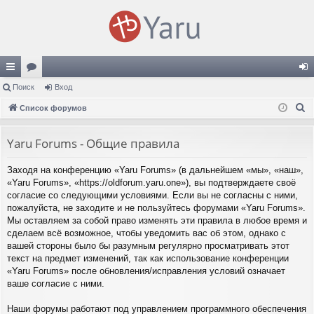
с
Поиск
ор
Вход
хо
П
ы
Список форумов
ум
д
о
лк
ы
и
Yaru Forums - Общие правила
и
с
Заходя на конференцию «Yaru Forums» (в дальнейшем «мы», «наш»,
к
«Yaru Forums», «https://oldforum.yaru.one»), вы подтверждаете своё
согласие со следующими условиями. Если вы не согласны с ними,
пожалуйста, не заходите и не пользуйтесь форумами «Yaru Forums».
Мы оставляем за собой право изменять эти правила в любое время и
сделаем всё возможное, чтобы уведомить вас об этом, однако с
вашей стороны было бы разумным регулярно просматривать этот
текст на предмет изменений, так как использование конференции
«Yaru Forums» после обновления/исправления условий означает
ваше согласие с ними.
Наши форумы работают под управлением программного обеспечения