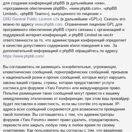
для создания конференций phpBB (в дальнейшем «они»,
«программное обеспечение phpBB», «www.phpbb.com», «phpBB
Limited», «phpBB Teams»), выпущенного по лицензии «
GNU General Public License v2
» (в дальнейшем «GPL»). Скачать его
можно по адресу
www.phpbb.com
. Ограничения лицензии GPL для
программного обеспечения phpBB строго связаны с организацией и
поддержкой интернет-конференций, и phpBB Limited не несёт
ответственности за то, что администрация конференций определяет
в качестве допустимого содержания и/или поведения в них. За
дополнительной информацией о phpBB обращайтесь по адресу
https://www.phpbb.com/
.
Вы соглашаетесь не размещать оскорбительных, угрожающих,
клеветнических сообщений, порнографических сообщений, призывов
к национальной розни и прочих сообщений, которые могут нарушить
законы вашей страны, страны, которая предоставляет услуги
хостинга для форумов «Yaru Forums» или международное право.
Попытки размещения таких сообщений могут привести к вашему
немедленному отключению от конференции, при этом ваш провайдер
будет поставлен в известность, если мы сочтём это нужным. IP-
адреса всех сообщений сохраняются для возможности проведения
такой политики. Вы соглашаетесь с тем, что администраторы
форумов «Yaru Forums» имеют право удалить, отредактировать,
перенести или закрыть любую тему в любое время по своему
усмотрению. Как пользователь вы согласны с тем, что введённая