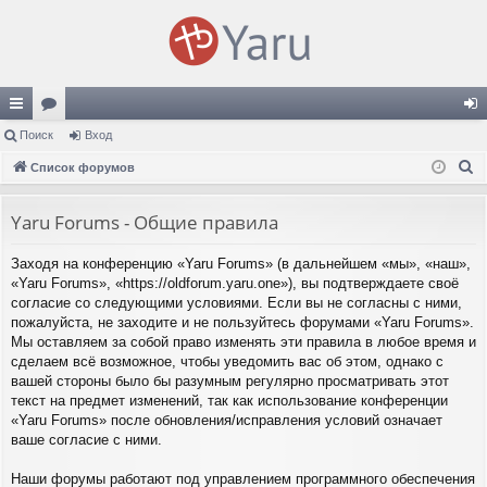
с
Поиск
ор
Вход
хо
П
ы
Список форумов
ум
д
о
лк
ы
и
Yaru Forums - Общие правила
и
с
Заходя на конференцию «Yaru Forums» (в дальнейшем «мы», «наш»,
к
«Yaru Forums», «https://oldforum.yaru.one»), вы подтверждаете своё
согласие со следующими условиями. Если вы не согласны с ними,
пожалуйста, не заходите и не пользуйтесь форумами «Yaru Forums».
Мы оставляем за собой право изменять эти правила в любое время и
сделаем всё возможное, чтобы уведомить вас об этом, однако с
вашей стороны было бы разумным регулярно просматривать этот
текст на предмет изменений, так как использование конференции
«Yaru Forums» после обновления/исправления условий означает
ваше согласие с ними.
Наши форумы работают под управлением программного обеспечения