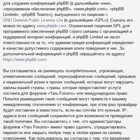
для создания конференций phpBB (в дальнейшем «они»,
«программное обеспечение phpBB», «www.phpbb.com», «phpBB
Limited», «phpBB Teams»), выпущенного по лицензии «
GNU General Public License v2
» (в дальнейшем «GPL»). Скачать его
можно по адресу
www.phpbb.com
. Ограничения лицензии GPL для
программного обеспечения phpBB строго связаны с организацией и
поддержкой интернет-конференций, и phpBB Limited не несёт
ответственности за то, что администрация конференций определяет
в качестве допустимого содержания и/или поведения в них. За
дополнительной информацией о phpBB обращайтесь по адресу
https://www.phpbb.com/
.
Вы соглашаетесь не размещать оскорбительных, угрожающих,
клеветнических сообщений, порнографических сообщений, призывов
к национальной розни и прочих сообщений, которые могут нарушить
законы вашей страны, страны, которая предоставляет услуги
хостинга для форумов «Yaru Forums» или международное право.
Попытки размещения таких сообщений могут привести к вашему
немедленному отключению от конференции, при этом ваш провайдер
будет поставлен в известность, если мы сочтём это нужным. IP-
адреса всех сообщений сохраняются для возможности проведения
такой политики. Вы соглашаетесь с тем, что администраторы
форумов «Yaru Forums» имеют право удалить, отредактировать,
перенести или закрыть любую тему в любое время по своему
усмотрению. Как пользователь вы согласны с тем, что введённая