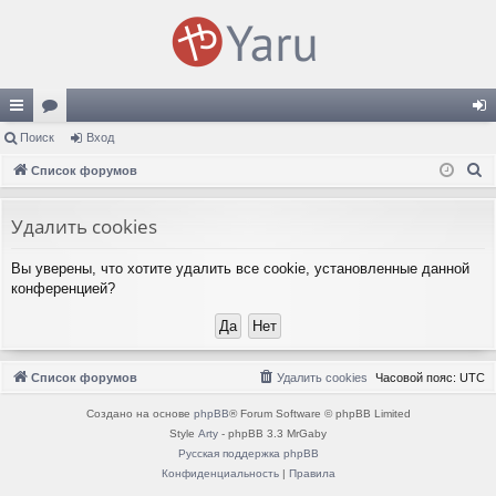
с
Поиск
ор
Вход
хо
П
ы
Список форумов
ум
д
о
лк
ы
и
Удалить cookies
и
с
Вы уверены, что хотите удалить все cookie, установленные данной
к
конференцией?
Список форумов
Удалить cookies
Часовой пояс:
UTC
Создано на основе
phpBB
® Forum Software © phpBB Limited
Style
Arty
- phpBB 3.3 MrGaby
Русская поддержка phpBB
Конфиденциальность
|
Правила