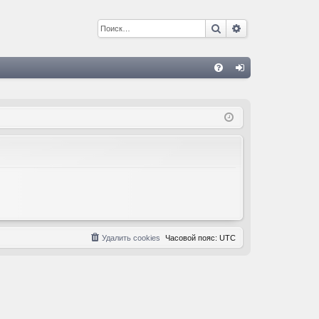
Поиск
Расширенный 
С
FA
хо
Q
д
Удалить cookies
Часовой пояс:
UTC