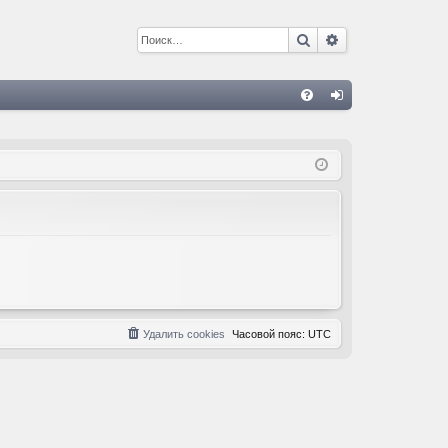
Поиск
Расширенный 
С
FA
хо
Q
д
Удалить cookies
Часовой пояс:
UTC