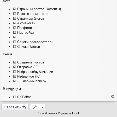
Бета
и
е
☑ Страницы постов (коменты)
☑ Разные типы постов
☑ Страницы блогов
☑ Активность
☑ Профили
☑ Настройки
☑ ЛС
☐ Списки пользователей
☐ Списки блогов
Релиз
☑ Создание постов
☑ Отправка ЛС
☑ Избранное/публикации
☑ Избранное ЛС
☑ ЛС черный список
В будущем
☐ CKEditor
е
р
Ответить
н
у
1 сообщение • Страница
1
из
1