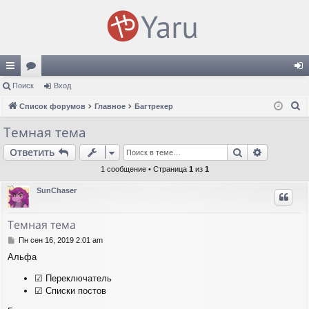
с
Поиск
ор
Вход
хо
П
ы
Список форумов
ум
Главное
Багтрекер
д
о
лк
ы
Темная тема
и
и
Поиск
Расшире
Ответить
с
к
1 сообщение • Страница
1
из
1
SunChaser
Темная тема
С
Пн сен 16, 2019 2:01 am
о
Альфа
о
б
☑ Переключатель
щ
☑ Списки постов
е
н