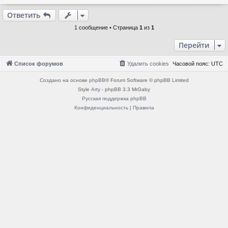
е
щ
е
р
Ответить
н
н
и
у
1 сообщение • Страница
1
из
1
е
т
ь
Перейти
с
я
Список форумов
Удалить cookies
Часовой пояс:
UTC
к
н
Создано на основе
phpBB
® Forum Software © phpBB Limited
а
Style
Arty
- phpBB 3.3 MrGaby
ч
Русская поддержка phpBB
а
Конфиденциальность
|
Правила
л
у