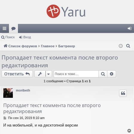
с
Поиск
ор
Вход
хо
П
ы
Список форумов
ум
Главное
Багтрекер
д
о
лк
ы
Пропадает текст коммента после второго
и
редактирования
и
с
к
Поиск
Расшире
Ответить
1 сообщение • Страница
1
из
1
moribeth
Пропадает текст коммента после второго
редактирования
С
Пн сен 16, 2019 8:10 am
о
И на мобильной, и на десктопной версии
о
б